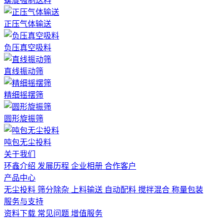
螺旋强制送料
正压气体输送
负压真空吸料
直线振动筛
精细摇摆筛
圆形旋振筛
吨包无尘投料
关于我们
环鑫介绍
发展历程
企业相册
合作客户
产品中心
无尘投料
筛分除杂
上料输送
自动配料
搅拌混合
称量包装
服务与支持
资料下载
常见问题
增值服务