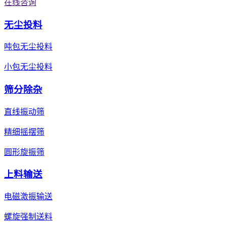
在线咨询
无尘投料
吨包无尘投料
小包无尘投料
筛分除杂
直线振动筛
精细摇摆筛
圆形旋振筛
上料输送
电磁激振输送
螺旋强制送料