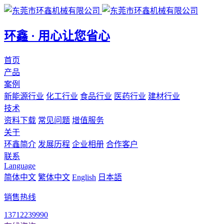
环鑫 · 用心让您省心
首页
产品
案例
新能源行业
化工行业
食品行业
医药行业
建材行业
技术
资料下载
常见问题
增值服务
关于
环鑫简介
发展历程
企业相册
合作客户
联系
Language
简体中文
繁体中文
English
日本語
销售热线
13712239990