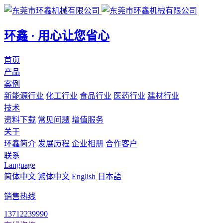
环鑫 · 用心让您省心
首页
产品
案例
新能源行业
化工行业
食品行业
医药行业
建材行业
技术
资料下载
常见问题
增值服务
关于
环鑫简介
发展历程
企业相册
合作客户
联系
Language
简体中文
繁体中文
English
日本語
销售热线
13712239990