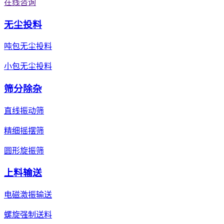
在线咨询
无尘投料
吨包无尘投料
小包无尘投料
筛分除杂
直线振动筛
精细摇摆筛
圆形旋振筛
上料输送
电磁激振输送
螺旋强制送料