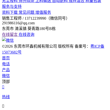
无尘投料
筛分除杂
上料输送
自动配料
搅拌混合
称量包装
服务与支持
资料下载
常见问题
增值服务
销售工程师 / 13712239990（微信同号）
291986116@qq.com
东莞市 清溪镇 葵青路180号B栋
在线留言
在线咨询
©2026 东莞市环鑫机械有限公司 版权所有 备案号：
粤ICP备
15073682号
首页
电话
产品
微信
顶部

热线
